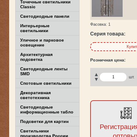
Точечные светильники
Classic
Светодиодные панели
Фасовка:
1
Интерьерные
светильники
Серия товара:
Уличное и парковое
освещение
Купи
Архитектурная
подсветка
Светодиодные ленты
SMD
шт.
Спотовые светильники
Декоративная
светотехника
Светодиодные
информационные табло
Подсветки для картин
Регистраци
Светильники
оптовы
производства России