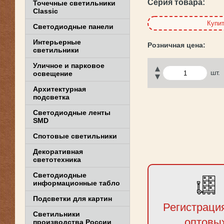
Серия товара:
Точечные светильники
Classic
Купи
Светодиодные панели
Интерьерные
светильники
Уличное и парковое
шт.
освещение
Архитектурная
подсветка
Светодиодные ленты
SMD
Спотовые светильники
Декоративная
светотехника
Светодиодные
информационные табло
Подсветки для картин
Регистраци
Светильники
оптовы
производства России