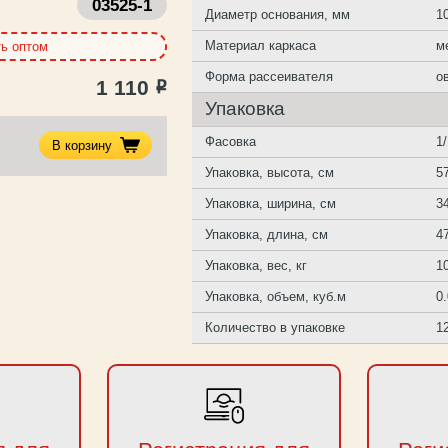
03525-1
Диаметр основания, мм
1
Материал каркаса
м
ть оптом
Форма рассеивателя
о
1 110
Р
Упаковка
Фасовка
1
В корзину
Упаковка, высота, см
5
Упаковка, ширина, см
3
Упаковка, длина, см
4
Упаковка, вес, кг
1
Упаковка, объем, куб.м
0
Количество в упаковке
1