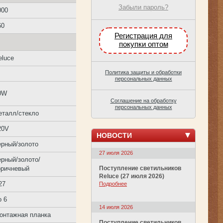
Забыли пароль?
000
60
Регистрация для
покупки оптом
eluce
Политика защиты и обработки
персональных данных
0W
Соглашение на обработку
персональных данных
еталл/стекло
20V
НОВОСТИ
ерный/золото
27 июля 2026
ерный/золото/
оричневый
Поступление светильников
Reluce (27 июля 2026)
27
Подробнее
о 6
14 июля 2026
онтажная планка
Поступление светильников