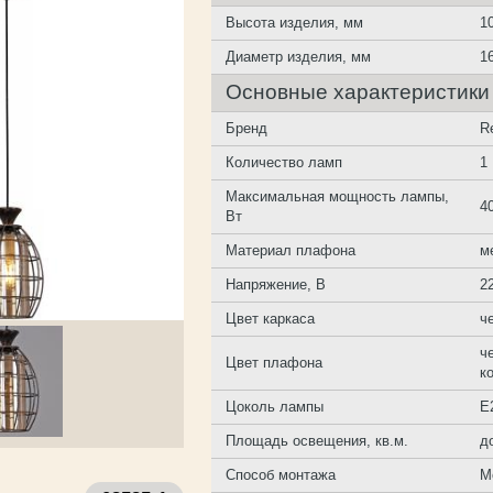
Высота изделия, мм
1
Диаметр изделия, мм
1
Основные характеристики
Бренд
R
Количество ламп
1
Максимальная мощность лампы,
4
Вт
Материал плафона
м
Напряжение, В
2
Цвет каркаса
ч
ч
Цвет плафона
к
Цоколь лампы
E
Площадь освещения, кв.м.
д
Способ монтажа
М