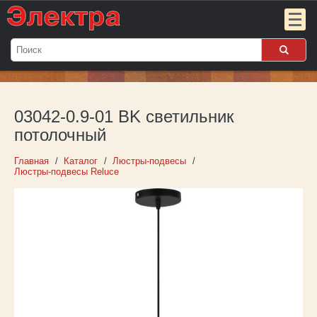
Мой
заказ:
03042-0.9-01 BK светильник
Пока
пуст
потолочный
Войти
Главная
Каталог
Люстры-подвесы
Люстры-подвесы Reluce
О компании
Новости
Партнёрам
Контакты