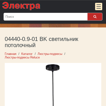
Мой
заказ:
04440-0.9-01 BK светильник
Пока
пуст
потолочный
Войти
Главная
Каталог
Люстры-подвесы
Люстры-подвесы Reluce
О компании
Новости
Партнёрам
Контакты