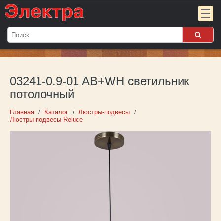
Мой
заказ:
03241-0.9-01 AB+WH светильник
Пока
пуст
потолочный
Войти
Главная
Каталог
Люстры-подвесы
Люстры-подвесы Reluce
О компании
Новости
Партнёрам
Контакты