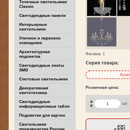
Точечные светильники
Classic
Светодиодные панели
Интерьерные
светильники
Уличное и парковое
освещение
Архитектурная
Фасовка:
1
подсветка
Серия товара:
Светодиодные ленты
SMD
Купи
Спотовые светильники
Декоративная
светотехника
Светодиодные
шт.
информационные табло
Подсветки для картин
Светильники
производства России