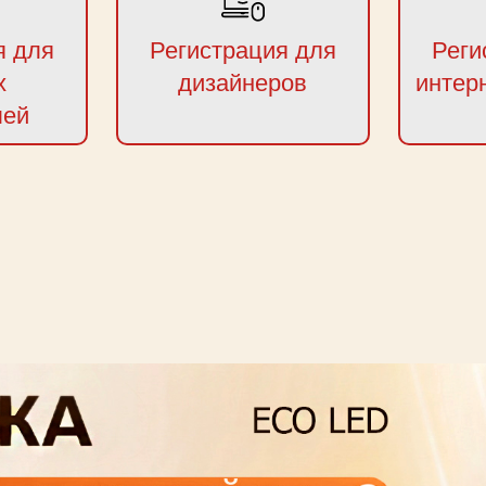
я для
Регистрация для
Реги
х
дизайнеров
интер
лей
next