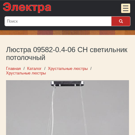
Мой
заказ:
Люстра 09582-0.4-06 CH светильник
Пока
пуст
потолочный
Войти
Главная
Каталог
Хрустальные люстры
Хрустальные люстры
О компании
Новости
Партнёрам
Контакты