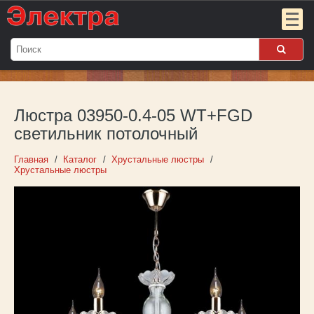
Мой
заказ:
Люстра 03950-0.4-05 WT+FGD
Пока
пуст
светильник потолочный
Войти
Главная
Каталог
Хрустальные люстры
Хрустальные люстры
О компании
Новости
Партнёрам
Контакты