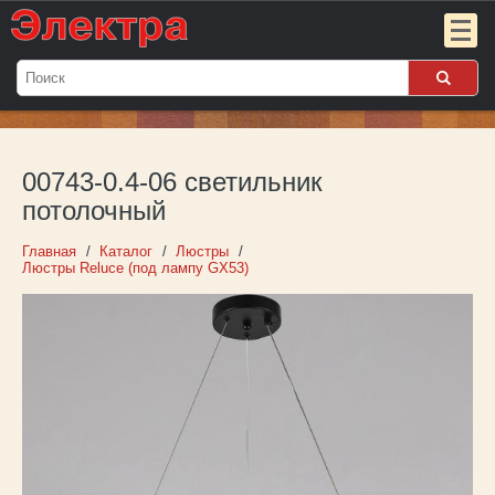
Мой
заказ:
00743-0.4-06 светильник
Пока
пуст
потолочный
Войти
Главная
Каталог
Люстры
Люстры Reluce (под лампу GX53)
О компании
Новости
Партнёрам
Контакты