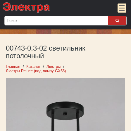
Мой
заказ:
00743-0.3-02 светильник
Пока
пуст
потолочный
Войти
Главная
Каталог
Люстры
Люстры Reluce (под лампу GX53)
О компании
Новости
Партнёрам
Контакты