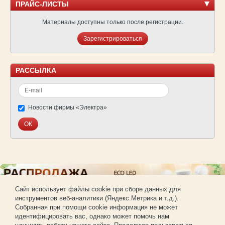
ПРАЙС-ЛИСТЫ
Материалы доступны только после регистрации.
Зарегистрироваться
РАССЫЛКА
Новости фирмы «Электра»
Cайт использует файлы cookie при сборе данных для
инструментов веб-аналитики (Яндекс.Метрика и т.д.).
© Фирма «Электра»
Собранная при помощи cookie информация не может
Использование материалов сайта без согласования запрещено.
идентифицировать вас, однако может помочь нам
Создание и продвижение сайта —
РА «Имиджпром»