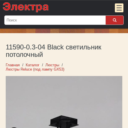
Мой
заказ:
11590-0.3-04 Black светильник
Пока
пуст
потолочный
Войти
Главная
Каталог
Люстры
Люстры Reluce (под лампу GX53)
О компании
Новости
Партнёрам
Контакты