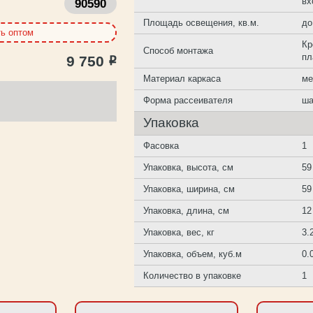
вх
90590
Площадь освещения, кв.м.
до
ть оптом
Кр
Способ монтажа
пл
9 750
Р
Материал каркаса
ме
Форма рассеивателя
ша
Упаковка
Фасовка
1
Упаковка, высота, см
59
Упаковка, ширина, см
59
Упаковка, длина, см
12
Упаковка, вес, кг
3.
Упаковка, объем, куб.м
0.
Количество в упаковке
1