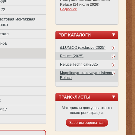
одят
Reluce (14 июля 2026)
Подробнее
 72
естовая монтажная
анка
талл
PDF КАТАЛОГИ
йба
iLLUMiCO (exclusive-2025)
Reluce (2025)
Reluce Technical-2025
Magnitnaya_trekovaya_sistema-
Reluce
ПРАЙС-ЛИСТЫ
2
Материалы доступны только
0417
после регистрации.
Зарегистрироваться