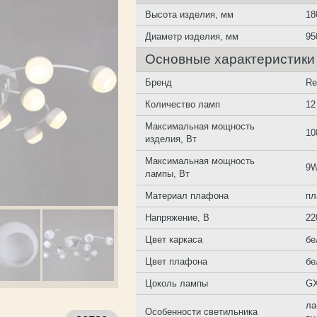
Высота изделия, мм
18
Диаметр изделия, мм
95
Основные характеристики
Бренд
Re
Количество ламп
12
Максимальная мощность
1
изделия, Вт
Максимальная мощность
9
лампы, Вт
Материал плафона
пл
Напряжение, В
22
Цвет каркаса
бе
Цвет плафона
бе
Цоколь лампы
G
ла
Особенности светильника