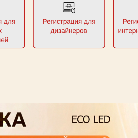
я для
Регистрация для
Реги
х
дизайнеров
интер
лей
next