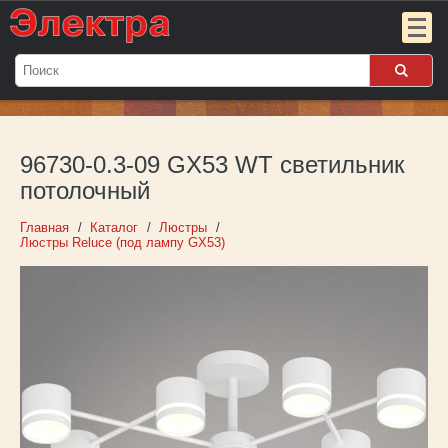
Мой
заказ:
96730-0.3-09 GX53 WT светильник
Пока
пуст
потолочный
Войти
Главная
Каталог
Люстры
Люстры Reluce (под лампу GX53)
О компании
Новости
Партнёрам
Контакты