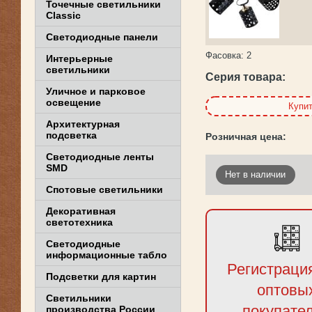
Точечные светильники
Classic
Светодиодные панели
Фасовка:
2
Интерьерные
светильники
Серия товара:
Уличное и парковое
освещение
Купи
Архитектурная
подсветка
Светодиодные ленты
SMD
Нет в наличии
Спотовые светильники
Декоративная
светотехника
Светодиодные
информационные табло
Регистраци
Подсветки для картин
оптовы
Светильники
покупате
производства России