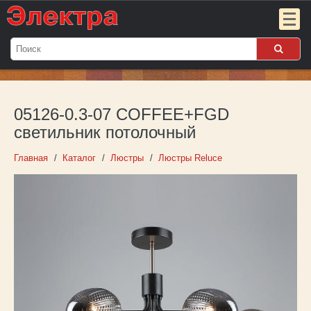
Мой
заказ:
05126-0.3-07 COFFEE+FGD
Пока
пуст
светильник потолочный
Войти
Главная
Каталог
Люстры
Люстры Reluce
О компании
Новости
Партнёрам
Контакты