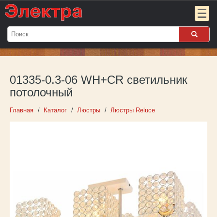
Мой
заказ:
01335-0.3-06 WH+CR светильник
Пока
пуст
потолочный
Войти
Главная
Каталог
Люстры
Люстры Reluce
О компании
Новости
Партнёрам
Контакты