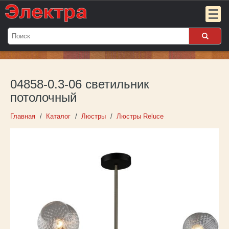
Мой
заказ:
04858-0.3-06 светильник
Пока
пуст
потолочный
Войти
Главная
Каталог
Люстры
Люстры Reluce
О компании
Новости
Партнёрам
Контакты