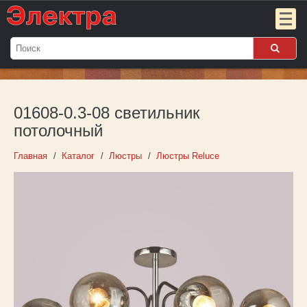
Мой
заказ:
01608-0.3-08 светильник
Пока
пуст
потолочный
Войти
Главная
Каталог
Люстры
Люстры Reluce
О компании
Новости
Партнёрам
Контакты