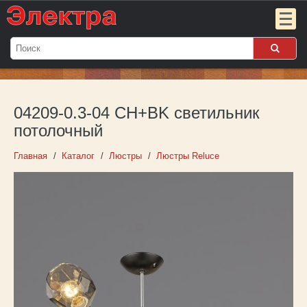
Мой
заказ:
04209-0.3-04 CH+BK светильник
Пока
пуст
потолочный
Войти
Главная
Каталог
Люстры
Люстры Reluce
О компании
Новости
Партнёрам
Контакты