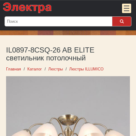
Мой
заказ:
IL0897-8CSQ-26 AB ELITE
Пока
пуст
светильник потолочный
Войти
Главная
Каталог
Люстры
Люстры ILLUMICO
О компании
Новости
Партнёрам
Контакты