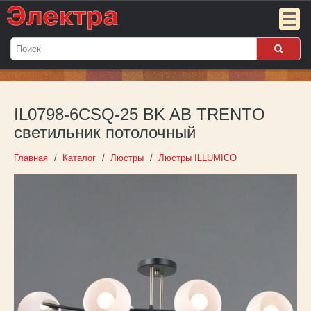
Мой
заказ:
IL0798-6CSQ-25 BK AB TRENTO
Пока
пуст
светильник потолочный
Войти
Главная
Каталог
Люстры
Люстры ILLUMICO
О компании
Новости
Партнёрам
Контакты