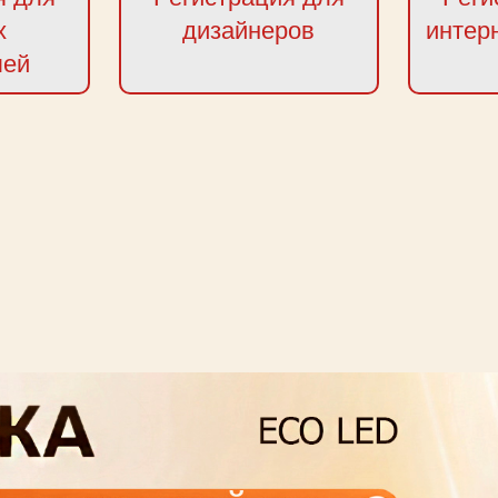
х
дизайнеров
интер
лей
next