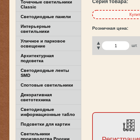
Серия товара:
Точечные светильники
Classic
Купи
Светодиодные панели
Интерьерные
светильники
Уличное и парковое
шт.
освещение
Архитектурная
подсветка
Светодиодные ленты
SMD
Спотовые светильники
Декоративная
светотехника
Светодиодные
информационные табло
Подсветки для картин
Светильники
Регистраци
производства России