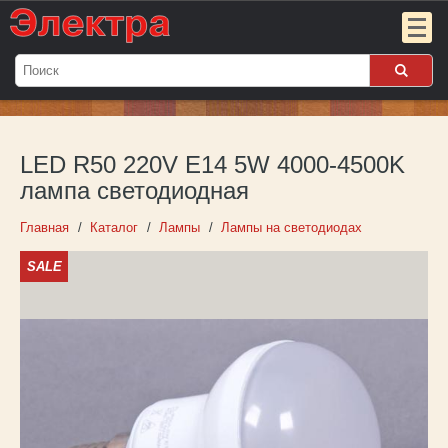
Мой
заказ:
LED R50 220V E14 5W 4000-4500K
Пока
пуст
лампа светодиодная
Войти
Главная
Каталог
Лампы
Лампы на светодиодах
SALE
О компании
Новости
Партнёрам
Контакты