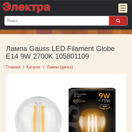
Мой
заказ:
Лампа Gauss LED Filament Globe
Пока
пуст
E14 9W 2700K 105801109
Войти
Главная
Каталог
Лампы (gauss)
О компании
Новости
Партнёрам
Контакты