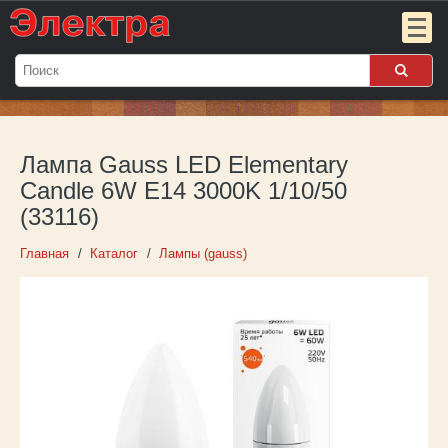
Мой
заказ:
Лампа Gauss LED Elementary
Пока
пуст
Candle 6W E14 3000K 1/10/50
(33116)
Войти
Главная
Каталог
Лампы (gauss)
О компании
Новости
Партнёрам
Контакты