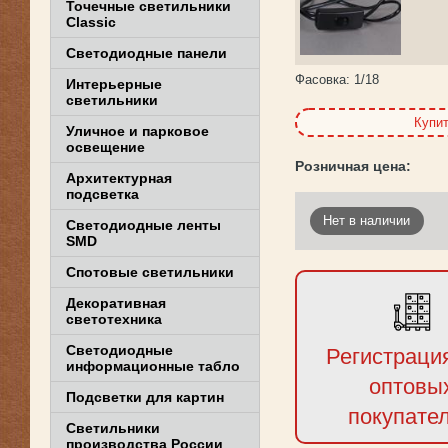
Точечные светильники
Classic
Светодиодные панели
Фасовка:
1/18
Интерьерные
светильники
Купи
Уличное и парковое
освещение
Архитектурная
подсветка
Нет в наличии
Светодиодные ленты
SMD
Спотовые светильники
Декоративная
светотехника
Светодиодные
Регистраци
информационные табло
оптовы
Подсветки для картин
покупате
Светильники
производства России