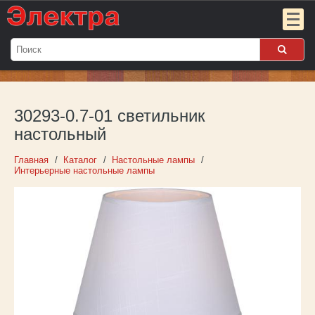
Мой
заказ:
30293-0.7-01 светильник
Пока
пуст
настольный
Войти
Главная
Каталог
Настольные лампы
Интерьерные настольные лампы
О компании
Новости
Партнёрам
Контакты