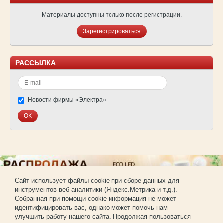
Материалы доступны только после регистрации.
Зарегистрироваться
РАССЫЛКА
Новости фирмы «Электра»
Cайт использует файлы cookie при сборе данных для
инструментов веб-аналитики (Яндекс.Метрика и т.д.).
© Фирма «Электра»
Собранная при помощи cookie информация не может
Использование материалов сайта без согласования запрещено.
идентифицировать вас, однако может помочь нам
Создание и продвижение сайта —
РА «Имиджпром»
улучшить работу нашего сайта. Продолжая пользоваться
Регистрация для покупки оптом