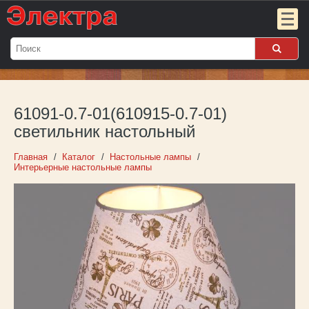
Мой
заказ:
61091-0.7-01(610915-0.7-01)
Пока
пуст
светильник настольный
Войти
Главная
Каталог
Настольные лампы
Интерьерные настольные лампы
О компании
Новости
Партнёрам
Контакты