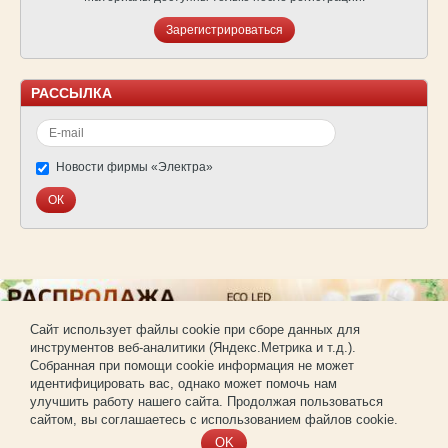
Зарегистрироваться
РАССЫЛКА
Новости фирмы «Электра»
Cайт использует файлы cookie при сборе данных для
инструментов веб-аналитики (Яндекс.Метрика и т.д.).
© Фирма «Электра»
Собранная при помощи cookie информация не может
Использование материалов сайта без согласования запрещено.
идентифицировать вас, однако может помочь нам
Создание и продвижение сайта —
РА «Имиджпром»
улучшить работу нашего сайта. Продолжая пользоваться
Регистрация для покупки оптом
сайтом, вы соглашаетесь с использованием файлов cookie.
OK