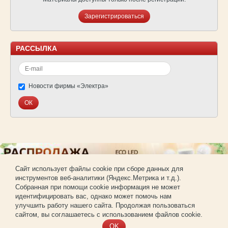
Зарегистрироваться
РАССЫЛКА
Новости фирмы «Электра»
Cайт использует файлы cookie при сборе данных для
инструментов веб-аналитики (Яндекс.Метрика и т.д.).
© Фирма «Электра»
Собранная при помощи cookie информация не может
Использование материалов сайта без согласования запрещено.
идентифицировать вас, однако может помочь нам
Создание и продвижение сайта —
РА «Имиджпром»
улучшить работу нашего сайта. Продолжая пользоваться
Регистрация для покупки оптом
сайтом, вы соглашаетесь с использованием файлов cookie.
OK