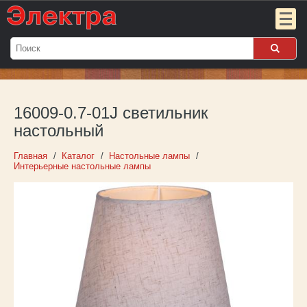
Мой
заказ:
16009-0.7-01J светильник
Пока
пуст
настольный
Войти
Главная
Каталог
Настольные лампы
Интерьерные настольные лампы
О компании
Новости
Партнёрам
Контакты