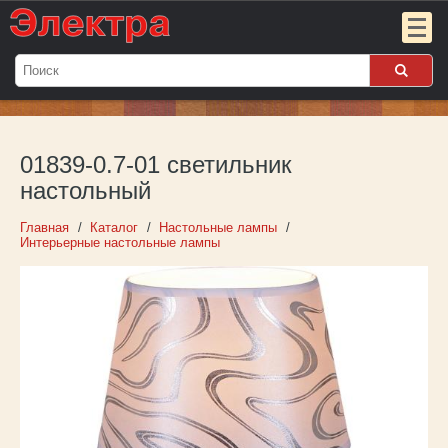
Мой
заказ:
01839-0.7-01 светильник
Пока
пуст
настольный
Войти
Главная
Каталог
Настольные лампы
Интерьерные настольные лампы
О компании
Новости
Партнёрам
Контакты