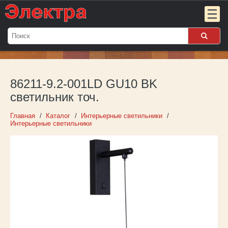
Мой
заказ:
86211-9.2-001LD GU10 BK
Пока
пуст
светильник точ.
Войти
Главная
Каталог
Интерьерные светильники
Интерьерные светильники
О компании
Новости
Партнёрам
Контакты