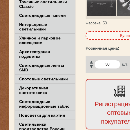
Точечные светильники
Classic
Светодиодные панели
Фасовка:
50
Интерьерные
светильники
Купи
Уличное и парковое
освещение
Архитектурная
подсветка
шт.
Светодиодные ленты
SMD
Спотовые светильники
Декоративная
светотехника
Светодиодные
Регистраци
информационные табло
оптовы
Подсветки для картин
покупате
Светильники
производства России