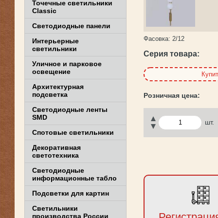
Точечные светильники
Classic
Светодиодные панели
Фасовка:
2/12
Интерьерные
светильники
Серия товара:
Уличное и парковое
освещение
Купи
Архитектурная
подсветка
Светодиодные ленты
SMD
шт.
Спотовые светильники
Декоративная
светотехника
Светодиодные
информационные табло
Подсветки для картин
Светильники
Регистраци
производства России