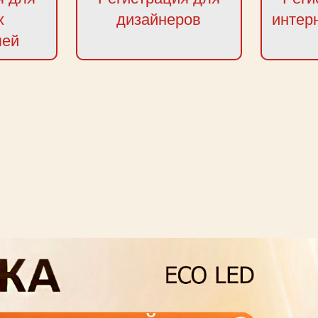
х
дизайнеров
интер
лей
next