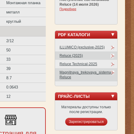
Монтажная планка
Reluce (14 июля 2026)
Подробнее
металл
круглый
PDF КАТАЛОГИ
2/12
iLLUMiCO (exclusive-2025)
50
Reluce (2025)
33
Reluce Technical-2025
39
Magnitnaya_trekovaya_sistema-
Reluce
8.7
0.0643
ПРАЙС-ЛИСТЫ
12
Материалы доступны только
после регистрации.
Зарегистрироваться
страция для