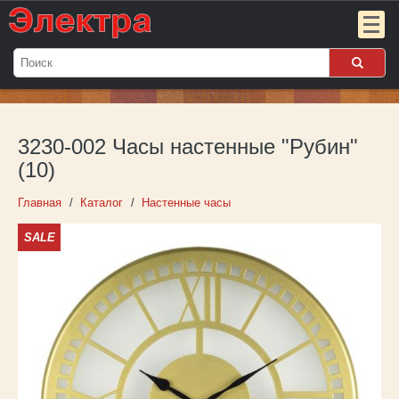
Мой
заказ:
3230-002 Часы настенные "Рубин"
Пока
пуст
(10)
Войти
Главная
Каталог
Настенные часы
SALE
О компании
Новости
Партнёрам
Контакты