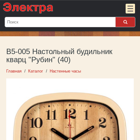
Мой
заказ:
В5-005 Настольный будильник
Пока
пуст
кварц "Рубин" (40)
Войти
Главная
Каталог
Настенные часы
О компании
Новости
Партнёрам
Контакты