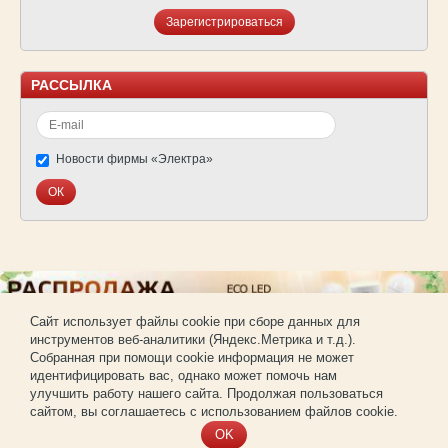
Зарегистрироваться
РАССЫЛКА
Новости фирмы «Электра»
Cайт использует файлы cookie при сборе данных для
инструментов веб-аналитики (Яндекс.Метрика и т.д.).
© Фирма «Электра»
Собранная при помощи cookie информация не может
Использование материалов сайта без согласования запрещено.
идентифицировать вас, однако может помочь нам
Создание и продвижение сайта —
РА «Имиджпром»
улучшить работу нашего сайта. Продолжая пользоваться
Регистрация для покупки оптом
сайтом, вы соглашаетесь с использованием файлов cookie.
OK