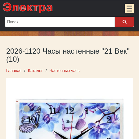
Мой
заказ:
2026-1120 Часы настенные "21 Век"
Пока
пуст
(10)
Войти
Главная
Каталог
Настенные часы
О компании
Новости
Партнёрам
Контакты