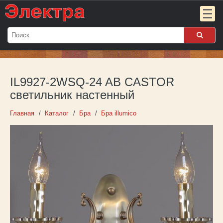
Мой
заказ:
IL9927-2WSQ-24 AB CASTOR
Пока
пуст
светильник настенный
Войти
Главная
Каталог
Бра
Бра illumico
О компании
Новости
Партнёрам
Контакты