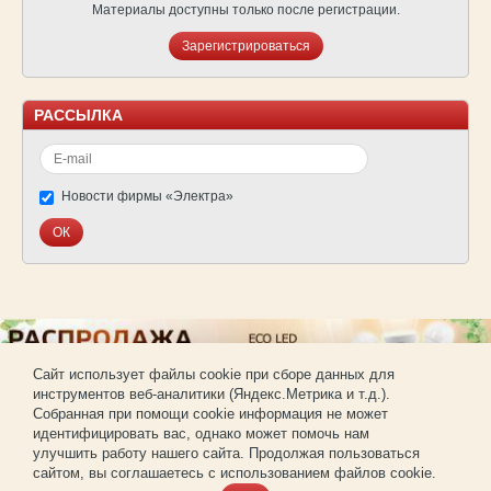
Материалы доступны только после регистрации.
Зарегистрироваться
РАССЫЛКА
Новости фирмы «Электра»
Cайт использует файлы cookie при сборе данных для
инструментов веб-аналитики (Яндекс.Метрика и т.д.).
© Фирма «Электра»
Собранная при помощи cookie информация не может
Использование материалов сайта без согласования запрещено.
идентифицировать вас, однако может помочь нам
Создание и продвижение сайта —
РА «Имиджпром»
улучшить работу нашего сайта. Продолжая пользоваться
Регистрация для покупки оптом
сайтом, вы соглашаетесь с использованием файлов cookie.