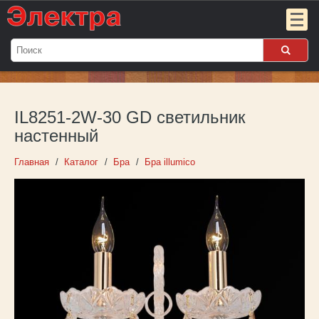
Мой
заказ:
IL8251-2W-30 GD светильник
Пока
пуст
настенный
Войти
Главная
Каталог
Бра
Бра illumico
О компании
Новости
Партнёрам
Контакты