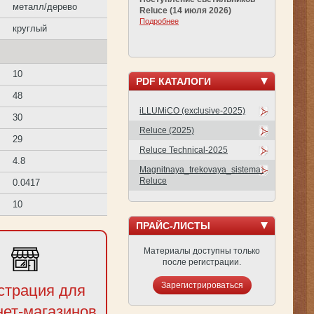
металл/дерево
Reluce (14 июля 2026)
Подробнее
круглый
10
PDF КАТАЛОГИ
48
iLLUMiCO (exclusive-2025)
30
Reluce (2025)
29
Reluce Technical-2025
4.8
Magnitnaya_trekovaya_sistema-
Reluce
0.0417
10
ПРАЙС-ЛИСТЫ
Материалы доступны только
после регистрации.
Зарегистрироваться
страция для
нет-магазинов