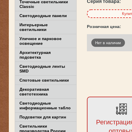
Серия товара:
Точечные светильники
Classic
Купи
Светодиодные панели
Интерьерные
светильники
Уличное и парковое
Нет в наличии
освещение
Архитектурная
подсветка
Светодиодные ленты
SMD
Спотовые светильники
Декоративная
светотехника
Светодиодные
информационные табло
Подсветки для картин
Регистраци
Светильники
оптовы
производства России